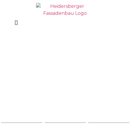
WIR SIND IHRE EXPERTEN FÜR
HOCHWERTIGEN FASSADENBAU
FASSADE. BAUT. ZUKUNFT