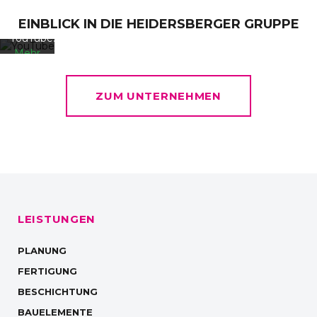
Datenschutzerklärung
EINBLICK IN DIE HEIDERSBERGER GRUPPE
von
YouTube.
Mehr
erfahren
ZUM UNTERNEHMEN
Video
laden
YouTube
immer
entsperren
LEISTUNGEN
PLANUNG
FERTIGUNG
BESCHICHTUNG
BAUELEMENTE