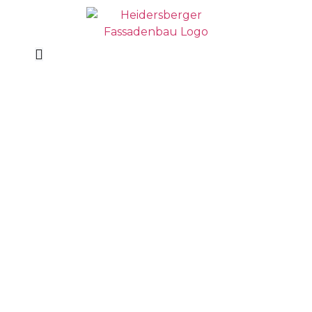
INNOVATIVE FASSADEN,
GEBAUT AUF
LANGJÄHRIGER ERFAHRUNG