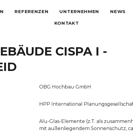
EN
REFERENZEN
UNTERNEHMEN
NEWS
KONTAKT
BÄUDE CISPA I -
EID
OBG Hochbau GmbH
HPP International Planungsgesellsch
Alu-Glas-Elemente (z.T. als zusamme
mit außenliegendem Sonnenschutz, ca