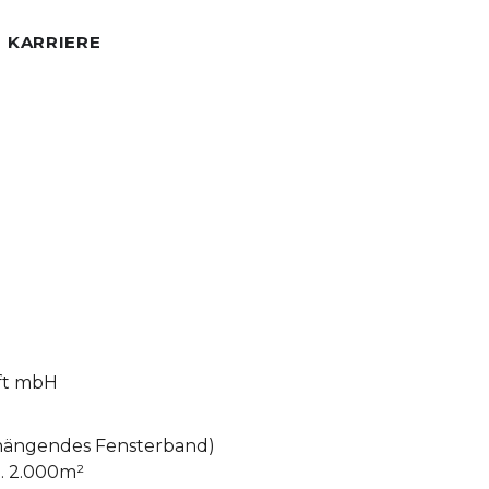
KARRIERE
aft mbH
nhängendes Fensterband)
. 2.000m²